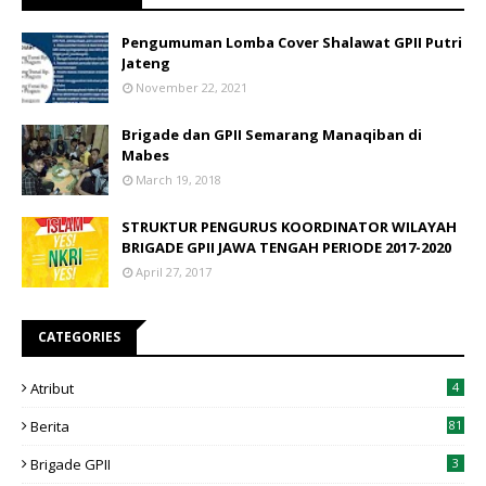
Pengumuman Lomba Cover Shalawat GPII Putri
Jateng
November 22, 2021
Brigade dan GPII Semarang Manaqiban di
Mabes
March 19, 2018
STRUKTUR PENGURUS KOORDINATOR WILAYAH
BRIGADE GPII JAWA TENGAH PERIODE 2017-2020
April 27, 2017
CATEGORIES
Atribut
4
Berita
81
Brigade GPII
3