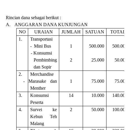
Rincian dana sebagai berikut :
A.
ANGGARAN DANA KUNJUNGAN
NO
URAIAN
JUMLAH
SATUAN
TOTAL
1.
Transportasi
-
Mini Bus
1
500.000
500.000
-
Konsumsi
Pembimbing
2
25.000
50.000
dan Sopir
2.
Merchandise
-
Marasake dan
1
75.000
75.000
Menther
3.
Konsumsi
14
10.000
140.000
Peserta
4.
Survei ke
2
50.000
100.000
Kebun Teh
Malang