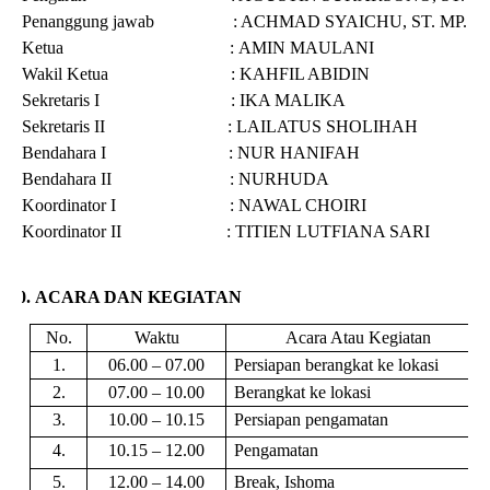
Penanggung jawab
: ACHMAD SYAICHU, ST. MP.
Ketua :
AMIN MAULANI
Wakil Ketua :
KAHFIL ABIDIN
Sekretaris I :
IKA MALIKA
Sekretaris II :
LAILATUS SHOLIHAH
Bendahara I : NUR
HANIFAH
Bendahara II : NURHUDA
Koordinator I
:
NAWAL CHOIRI
Koordinator II
:
TITIEN LUTFIANA SARI
10.
ACARA DAN KEGIATAN
No.
Waktu
Acara Atau Kegiatan
1.
06.00 – 07.00
Persiapan berangkat ke lokasi
2.
07.00 – 10.00
Berangkat ke lokasi
3.
10.00 – 10.15
Persiapan pengamatan
4.
10.15 – 12.00
Pengamatan
5.
12.00 – 14.00
Break, Ishoma