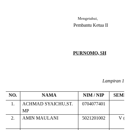
Mengetahui,
Pembantu Ketua II
PURNOMO, SH
Lampiran
1
NO.
NAMA
NIM / NIP
SEMES
1.
ACHMAD SYAICHU,ST.
0704077401
-
MP
2.
AMIN MAULANI
5021201002
V (
li