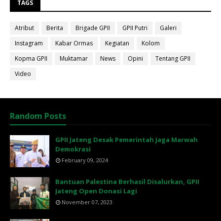
TAGS
Atribut
Berita
Brigade GPII
GPII Putri
Galeri
Instagram
Kabar Ormas
Kegiatan
Kolom
Kopma GPII
Muktamar
News
Opini
Tentang GPII
Video
Random Posts
GPII Jateng Desak Pemerintah Jaga Marwah
Demokrasi
February 09, 2024
Bantuan Palestina Berhasil Disalurkan, GPII
Jateng Open Donasi Lagi
November 07, 2023