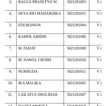
3.
BAGUS PRASETYO W.
5021201003
V (
li
4.
DEVA RIO MAHARDIKA
5021201015
V (
li
5.
EDI IRAWAN
5021201004
V (
li
6.
KAHFIL ABIDIN
5021201006
V (
li
7.
M. FAHAT
5021201009
V (
li
8.
M. NAWAL CHOIRI
5021201010
V (
li
9.
NURHUDA
5021201012
V (
li
10.
IKA MALIKA
5021201005
V (
li
11.
LAILATUS SHOLIHAH
5021201007
V (
li