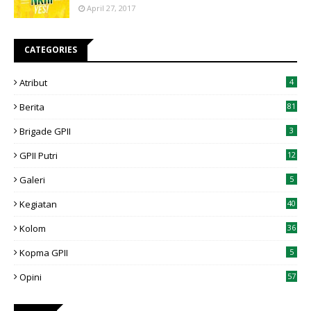
April 27, 2017
CATEGORIES
Atribut
4
Berita
81
Brigade GPII
3
GPII Putri
12
Galeri
5
Kegiatan
40
Kolom
36
Kopma GPII
5
Opini
57