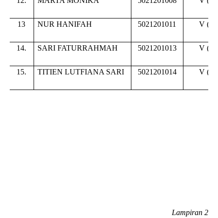
12.
MARTA MONIKA
5021201008
V (
li
13
NUR HANIFAH
5021201011
V (
li
14.
SARI FATURRAHMAH
5021201013
V (
li
15.
TITIEN LUTFIANA SARI
5021201014
V (
li
Lampiran 2