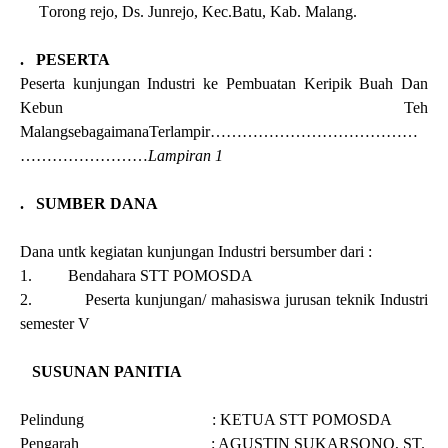
T
o
rong
rejo, Ds. Junrejo, Kec.Batu, Kab. Malang.
7.
PESERTA
Peserta kunju
n
gan Industri ke
Pembuatan Keripik Buah Dan
Kebun Teh
Malang
sebagaimanaTerlampir…
………………………………
……………………
Lampiran 1
8.
SUMBER DANA
Dana untk kegiatan kunjungan Industri bersumber dari :
1.
Bendahara STT POMOSDA
2.
Peserta kunjungan/ mahasiswa jurusan teknik Industri
semester V
9.
SUSUNAN PANITIA
Pelindung : KETUA STT POMOSDA
Pengarah
: AGUSTIN SUKARSONO, ST.