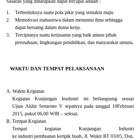
Sasaran yang diharapkan dapat tercapai adalah :
1.
Terbentuknya suatu pola pikir yang semakin maju.
2.
Memotivasi mahasiswa dalam menuntut ilmu sehingga
dapat bersaing dalam dunia kerja.
3.
Terciptanya suatu kerjasama yang baik antara pihak
perusahaan, lingkungan pendidikan, dan masyarakat umum
.
6.
WAKTU DAN TEMPAT PELAKSANAAN
A.
Waktu Kegiatan
Kegiatan Kunjungan Insdustri ini berlangsung seusai
Ujian
Akhir
Semester V tepatnya pada tanggal 10
Februari
2015
, pukul 0
6
.00 WIB – selesai.
B.
Tempat Kegiatan
Tempat kegiatan Kunjungan Industri
ke
industri
pembuatan
keripik
buah, Jl. Wukir RT 03/05, Dsn.