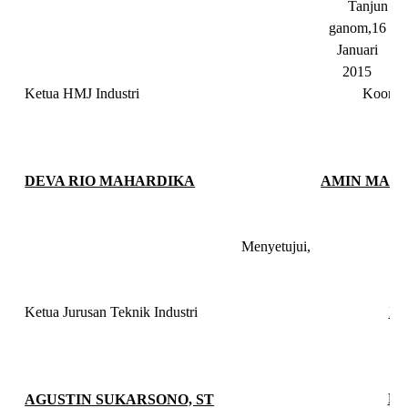
Tanjun
ganom,
16
Januari
2015
K
etua HMJ Industri
K
oordi
DEVA RIO MAHARDIKA
AMIN MAU
Menyetujui,
Ketua Jurusan Teknik Industri
Ke
M.
AGUSTIN SUKARSONO, ST