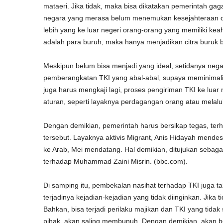
mataeri. Jika tidak, maka bisa dikatakan pemerintah g
negara yang merasa belum menemukan kesejahteraan di n
lebih yang ke luar negeri orang-orang yang memiliki keahl
adalah para buruh, maka hanya menjadikan citra buruk b
Meskipun belum bisa menjadi yang ideal, setidanya n
pemberangkatan TKI yang abal-abal, supaya meminimalisir
juga harus mengkaji lagi, proses pengiriman TKI ke luar
aturan, seperti layaknya perdagangan orang atau melalui
Dengan demikian, pemerintah harus bersikap tegas, terh
tersebut. Layaknya aktivis Migrant, Anis Hidayah mend
ke Arab, Mei mendatang. Hal demikian, ditujukan sebag
terhadap Muhammad Zaini Misrin. (bbc.com).
Di samping itu, pembekalan nasihat terhadap TKI juga t
terjadinya kejadian-kejadian yang tidak diinginkan. Ji
Bahkan, bisa terjadi perilaku majikan dan TKI yang tida
pihak, akan saling membunuh. Dengan demikian, akan b