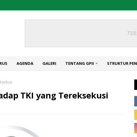
RUS
AGENDA
GALERI
TENTANG GPII
STRUKTUR PE
ksekusi
hadap TKI yang Tereksekusi