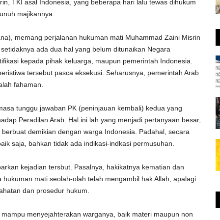
n, TKI asal Indonesia, yang beberapa hari lalu tewas dihukum
unuh majikannya.
dana), memang perjalanan hukuman mati Muhammad Zaini Misrin
, setidaknya ada dua hal yang belum ditunaikan Negara
ifikasi kepada pihak keluarga, maupun pemerintah Indonesia.
ristiwa tersebut pasca eksekusi. Seharusnya, pemerintah Arab
salah fahaman.
 masa tunggu jawaban PK (peninjauan kembali) kedua yang
dap Peradilan Arab. Hal ini lah yang menjadi pertanyaan besar,
 berbuat demikian dengan warga Indonesia. Padahal, secara
ik saja, bahkan tidak ada indikasi-indkasi permusuhan.
arkan kejadian tersbut. Pasalnya, hakikatnya kematian dan
a hukuman mati seolah-olah telah mengambil hak Allah, apalagi
ahatan dan prosedur hukum.
g mampu menyejahterakan warganya, baik materi maupun non