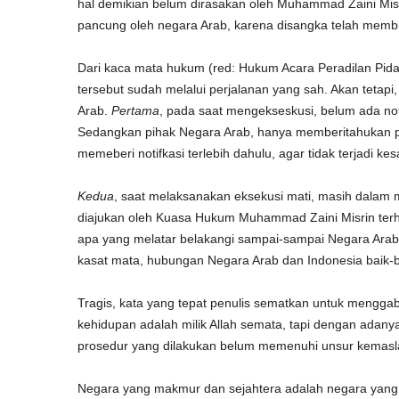
hal demikian belum dirasakan oleh Muhammad Zaini Misri
pancung oleh negara Arab, karena disangka telah memb
Dari kaca mata hukum (red: Hukum Acara Peradilan Pi
tersebut sudah melalui perjalanan yang sah. Akan tetapi
Arab.
Pertama
, pada saat mengekseskusi, belum ada not
Sedangkan pihak Negara Arab, hanya memberitahukan pe
memeberi notifkasi terlebih dahulu, agar tidak terjadi ke
Kedua
, saat melaksanakan eksekusi mati, masih dalam
diajukan oleh Kuasa Hukum Muhammad Zaini Misrin terha
apa yang melatar belakangi sampai-sampai Negara Arab
kasat mata, hubungan Negara Arab dan Indonesia baik-ba
Tragis, kata yang tepat penulis sematkan untuk menggab
kehidupan adalah milik Allah semata, tapi dengan adany
prosedur yang dilakukan belum memenuhi unsur kemasl
Negara yang makmur dan sejahtera adalah negara yan