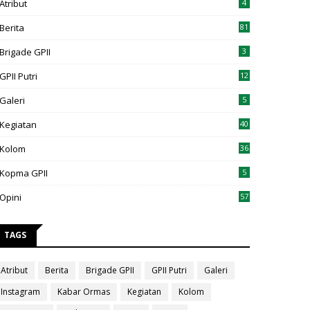
Atribut
4
Berita
81
Brigade GPII
3
GPII Putri
12
Galeri
5
Kegiatan
40
Kolom
36
Kopma GPII
5
Opini
57
TAGS
Atribut
Berita
Brigade GPII
GPII Putri
Galeri
Instagram
Kabar Ormas
Kegiatan
Kolom