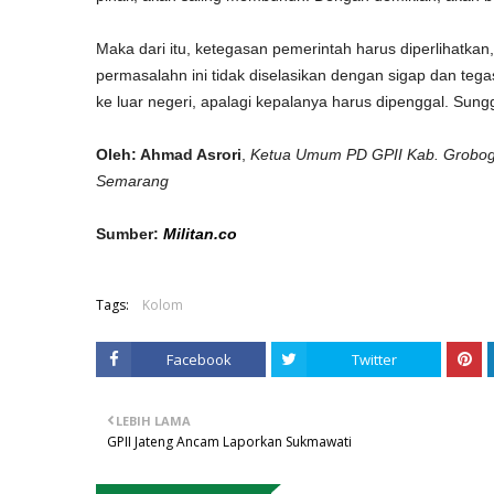
Maka dari itu, ketegasan pemerintah harus diperlihatkan
permasalahn ini tidak diselasikan dengan sigap dan te
ke luar negeri, apalagi kepalanya harus dipenggal. Sung
Oleh: Ahmad Asrori
,
Ketua Umum PD GPII Kab. Groboga
Semarang
Sumber:
Militan.co
Tags:
Kolom
Facebook
Twitter
LEBIH LAMA
GPII Jateng Ancam Laporkan Sukmawati