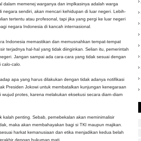
agal dalam memenej warganya dan implkasinya adalah warga
egara sendiri, akan mencari kehidupan di luar negeri. Lebih-
ian tertentu atau profesonal, tapi jika yang pergi ke luar negeri
agi negara Indonesia di kancah internasional.
egara Indonesia memastikan dan memusnahkan tempat-tempat
 terjadnya hal-hal yang tidak diinginkan. Selian itu, pemerintah
 negeri. Jangan sampai ada cara-cara yang tidak sesuai dengan
 calo-calo.
adap apa yang harus dilakukan dengan tidak adanya notifikasi
esak Presiden Jokowi untuk membatalkan kunjungan kenegaraan
ai wujud protes, karena melakukan eksekusi secara diam-diam
ak kalah penting. Sebab, pemebekalan akan meminimalisir
ka tidak, maka akan membahayakan bagi si TKI maupun majikan.
k sesuai harkat kemanusiaan dan etika menjadikan kedua belah
erakhir dengan hukuman mati.