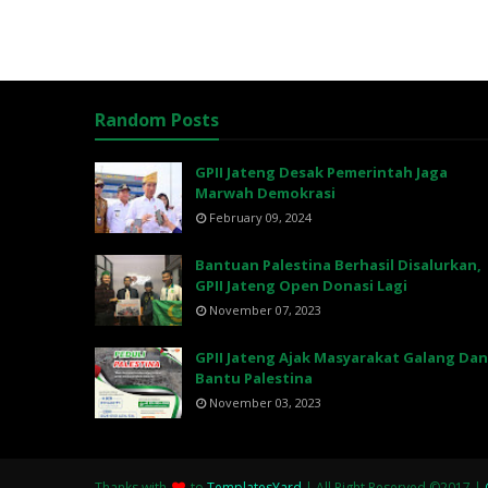
Random Posts
GPII Jateng Desak Pemerintah Jaga
Marwah Demokrasi
February 09, 2024
Bantuan Palestina Berhasil Disalurkan,
GPII Jateng Open Donasi Lagi
November 07, 2023
GPII Jateng Ajak Masyarakat Galang Da
Bantu Palestina
November 03, 2023
Thanks with
to
TemplatesYard
| All Right Reserved ©2017 |