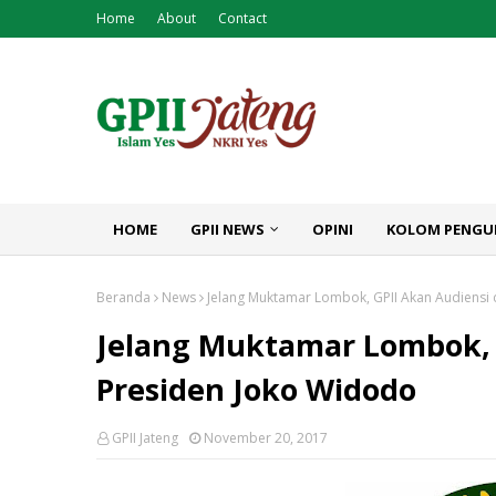
Home
About
Contact
HOME
GPII NEWS
OPINI
KOLOM PENGU
Beranda
News
Jelang Muktamar Lombok, GPII Akan Audiensi
Jelang Muktamar Lombok, 
Presiden Joko Widodo
GPII Jateng
November 20, 2017