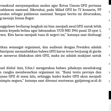
bermaksud menyampaikan usulan agar Ketua Umum GPII pertama
pahlawan nasional. Diketahui, pada Milad GPII ke 72 kemarin, PP
sulan sebagai pahlawan nasional. Sampai berita ini diturunkan,
g menuju Istana Bogor.
ggolawe berharap langkah ini bisa menjadi awal GPII untuk lebih
inta kepada beliau agar laksanakan UUD NRI 1945 pasal 33 ayat 1,
sen. Kita harus menjadi tuan di negeri ini,” katanya saat diubungi
an semangat organisasi, dan audiensi dengan Presiden adalah
Sasriponi menambahkan bahwa GPII harus terus berjuang di garda
rus menerus dilakukan oleh GPII, maka ini adalah mukjizat untuk
ad Abdul Aziz, S.Sos.I mengatakan bahwa pihaknya mendukung
 rangka membesarkan organisasi ini. “Kami tentu percaya dan
aan GPII di masa lalu, sehingga kader-kader GPII akan menjadi
mpin negara,” katanya saat ditemui wartawan gpiijateng.or.id di