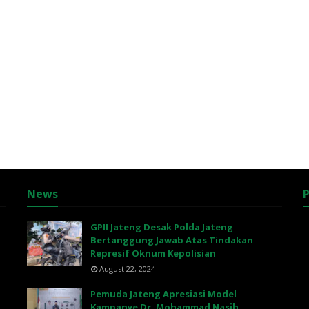
News
P
GPII Jateng Desak Polda Jateng
Bertanggung Jawab Atas Tindakan
Represif Oknum Kepolisian
August 22, 2024
Pemuda Jateng Apresiasi Model
Kampanye Dr. Mohammad Nasih