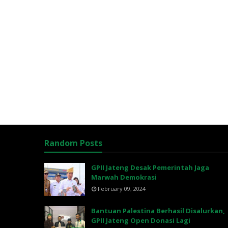
Random Posts
GPII Jateng Desak Pemerintah Jaga
Marwah Demokrasi
February 09, 2024
Bantuan Palestina Berhasil Disalurkan,
GPII Jateng Open Donasi Lagi