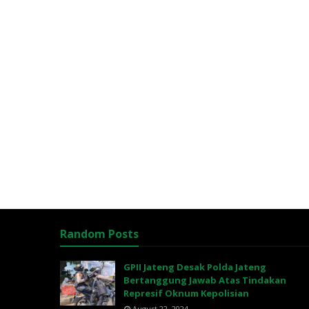
Random Posts
GPII Jateng Desak Polda Jateng
Bertanggung Jawab Atas Tindakan
Represif Oknum Kepolisian
August 22, 2024