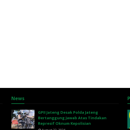
News
P
GPII Jateng Desak Polda Jateng
Bertanggung Jawab Atas Tindakan
Represif Oknum Kepolisian
August 22, 2024