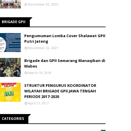
November 02, 2023
BRIGADE GPII
Pengumuman Lomba Cover Shalawat GPII
Putri Jateng
November 22, 2021
Brigade dan GPII Semarang Manaqiban di
Mabes
March 19, 2018
STRUKTUR PENGURUS KOORDINATOR
WILAYAH BRIGADE GPII JAWA TENGAH
PERIODE 2017-2020
April 27, 2017
CATEGORIES