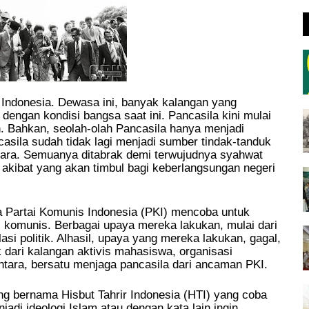
 Indonesia. Dewasa ini, banyak kalangan yang
engan kondisi bangsa saat ini. Pancasila kini mulai
n. Bahkan, seolah-olah Pancasila hanya menjadi
ncasila sudah tidak lagi menjadi sumber tindak-tanduk
ara. Semuanya ditabrak demi terwujudnya syahwat
 akibat yang akan timbul bagi keberlangsungan negeri
a Partai Komunis Indonesia (PKI) mencoba untuk
gi komunis. Berbagai upaya mereka lakukan, mulai dari
si politik. Alhasil, upaya yang mereka lakukan, gagal,
 dari kalangan aktivis mahasiswa, organisasi
tara, bersatu menjaga pancasila dari ancaman PKI.
ng bernama Hisbut Tahrir Indonesia (HTI) yang coba
jadi ideologi Islam atau dengan kata lain ingin