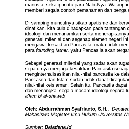
manusia, sekalipun itu para Nabi-Nya. Walaupun
memberi segala contoh pemahaman dan pengal
Di samping munculnya sikap apatisme dan keragua
dinafikan, kita pula dihadapkan pada tantangan
ideologi dan menanamkan serta menerapkannya di
generasi milenial dan segenap elemen negeri in
mengawal kesaktian Pancasila, maka tidak men
para
founding father,
yaitu Pancasila akan tergan
Sebagai generasi milenial yang sadar akan tu
sepatutnya menjaga kesaktian Pancasila sebagai
menginternalisasikan nilai-nilai pancasila ke d
Pancasila dan Islam sudah tidak dapat diragukan
nilai-nilai keislaman. Selain itu, Pancasila da
dan menangkal segala macam ideologi negara l
a’lam bi al-shawab
Oleh: Abdurrahman Syafrianto, S.H.,
Depate
Mahasiswa Magister Ilmu Hukum Universitas 
Sumber:
Baladena.id