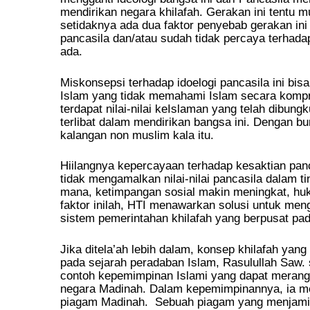
mendirikan negara khilafah. Gerakan ini tentu 
setidaknya ada dua faktor penyebab gerakan ini
pancasila dan/atau sudah tidak percaya terhadap
ada.
Miskonsepsi terhadap idoelogi pancasila ini bis
Islam yang tidak memahami Islam secara kompre
terdapat nilai-nilai keIslaman yang telah dibun
terlibat dalam mendirikan bangsa ini. Dengan bu
kalangan non muslim kala itu.
Hiilangnya kepercayaan terhadap kesaktian panca
tidak mengamalkan nilai-nilai pancasila dalam t
mana, ketimpangan sosial makin meningkat, huku
faktor inilah, HTI menawarkan solusi untuk meng
sistem pemerintahan khilafah yang berpusat pa
Jika ditela’ah lebih dalam, konsep khilafah yang 
pada sejarah peradaban Islam, Rasulullah Saw.
contoh kepemimpinan Islami yang dapat merang
negara Madinah. Dalam kepemimpinannya, ia me
piagam Madinah. Sebuah piagam yang menjami