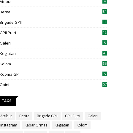
Atribut
4
Berita
81
Brigade GPII
3
GPII Putri
12
Galeri
5
Kegiatan
40
Kolom
36
Kopma GPII
5
Opini
57
TAGS
Atribut
Berita
Brigade GPII
GPII Putri
Galeri
Instagram
Kabar Ormas
Kegiatan
Kolom