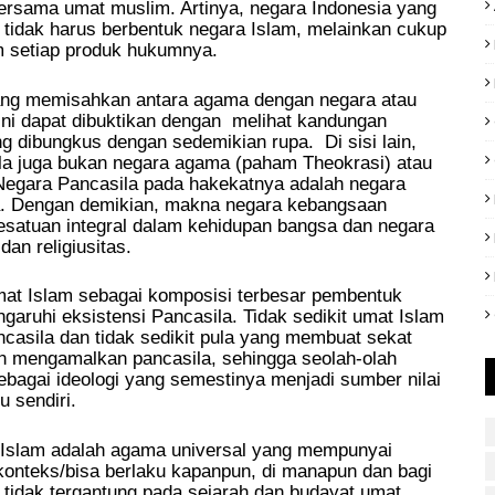
ersama umat muslim. Artinya, negara Indonesia yang
tidak harus berbentuk negara Islam, melainkan cukup
m setiap produk hukumnya.
yang memisahkan antara agama dengan negara atau
 ini dapat dibuktikan dengan melihat kandungan
ng dibungkus dengan sedemikian rupa. Di sisi lain,
la juga bukan negara agama (paham Theokrasi) atau
Negara Pancasila pada hakekatnya adalah negara
. Dengan demikian, makna negara kebangsaan
esatuan integral dalam kehidupan bangsa dan negara
an religiusitas.
mat Islam sebagai komposisi terbesar pembentuk
garuhi eksistensi Pancasila. Tidak sedikit umat Islam
asila dan tidak sedikit pula yang membuat sekat
n mengamalkan pancasila, sehingga seolah-olah
ebagai ideologi yang semestinya menjadi sumber nilai
u sendiri.
n. Islam adalah agama universal yang mempunyai
konteks/bisa berlaku kapanpun, di manapun dan bagi
tidak tergantung pada sejarah dan budayat umat