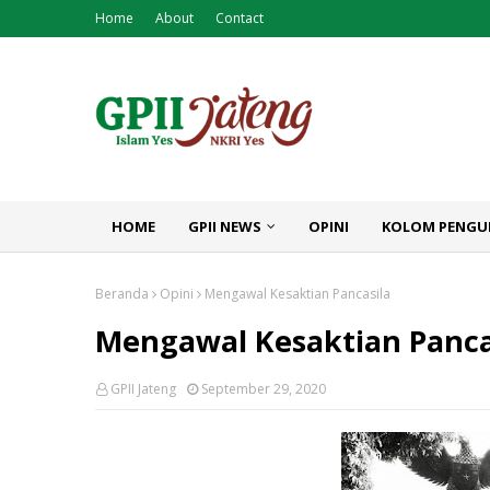
Home
About
Contact
HOME
GPII NEWS
OPINI
KOLOM PENGU
Beranda
Opini
Mengawal Kesaktian Pancasila
Mengawal Kesaktian Panca
GPII Jateng
September 29, 2020