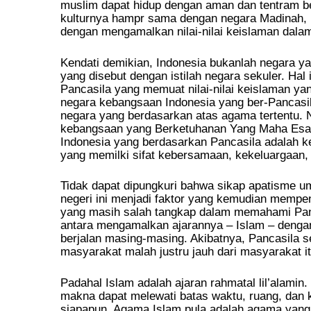
muslim dapat hidup dengan aman dan tentram b
kulturnya hampr sama dengan negara Madinah, 
dengan mengamalkan nilai-nilai keislaman dala
Kendati demikian, Indonesia bukanlah negara 
yang disebut dengan istilah negara sekuler. Hal
Pancasila yang memuat nilai-nilai keislaman ya
negara kebangsaan Indonesia yang ber-Pancasi
negara yang berdasarkan atas agama tertentu. 
kebangsaan yang Berketuhanan Yang Maha Esa
Indonesia yang berdasarkan Pancasila adalah k
yang memilki sifat kebersamaan, kekeluargaan, d
Tidak dapat dipungkuri bahwa sikap apatisme u
negeri ini menjadi faktor yang kemudian mempen
yang masih salah tangkap dalam memahami Panc
antara mengamalkan ajarannya – Islam – denga
berjalan masing-masing. Akibatnya, Pancasila s
masyarakat malah justru jauh dari masyarakat it
Padahal Islam adalah ajaran rahmatal lil’alami
makna dapat melewati batas waktu, ruang, dan 
siapapun. Agama Islam pula adalah agama yang 