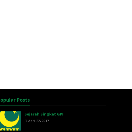
opular Posts
Sejarah Singkat GPII
April 22, 2017