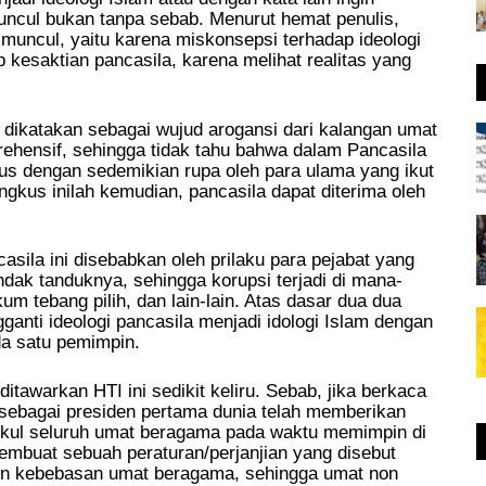
muncul bukan tanpa sebab. Menurut hemat penulis,
 muncul, yaitu karena miskonsepsi terhadap ideologi
 kesaktian pancasila, karena melihat realitas yang
a dikatakan sebagai wujud arogansi dari kalangan umat
hensif, sehingga tidak tahu bahwa dalam Pancasila
gkus dengan sedemikian rupa oleh para ulama yang ikut
ngkus inilah kemudian, pancasila dapat diterima oleh
sila ini disebabkan oleh prilaku para pejabat yang
indak tanduknya, sehingga korupsi terjadi di mana-
m tebang pilih, dan lain-lain. Atas dasar dua dua
ganti ideologi pancasila menjadi idologi Islam dengan
da satu pemimpin.
ditawarkan HTI ini sedikit keliru. Sebab, jika berkaca
 sebagai presiden pertama dunia telah memberikan
kul seluruh umat beragama pada waktu memimpin di
mbuat sebuah peraturan/perjanjian yang disebut
n kebebasan umat beragama, sehingga umat non